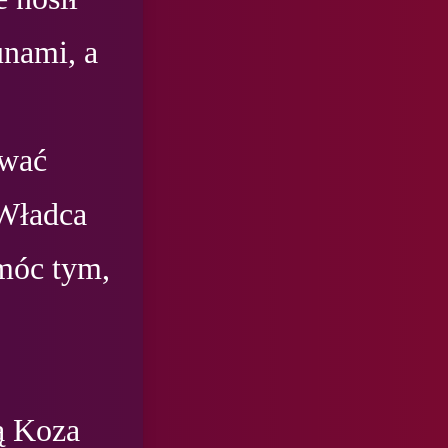
nami, a 
wać 
Władca 
móc tym, 
 Koza 