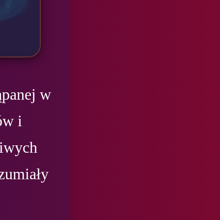
panej w 
w i 
iwych 
zumiały 