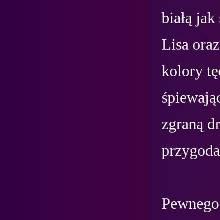
białą jak
Lisa oraz
kolory tę
śpiewają
zgraną dr
przygoda.
Pewnego 