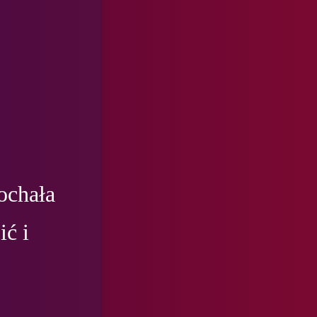
ochała 
ć i 