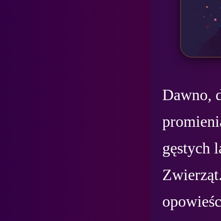
Dawno, d
promieni
gęstych l
Zwierząt.
opowieści