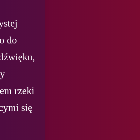
stej 
o do 
dźwięku, 
y 
em rzeki 
cymi się 