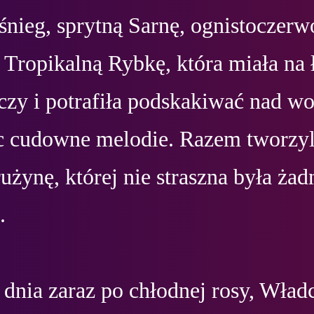
 śnieg, sprytną Sarnę, ognistoczerw
 Tropikalną Rybkę, która miała na 
czy i potrafiła podskakiwać nad wo
c cudowne melodie. Razem tworzyli
użynę, której nie straszna była żadn


dnia zaraz po chłodnej rosy, Władc