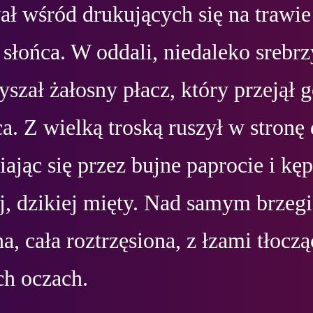
ł wśród drukujących się na trawie 
słońca. W oddali, niedaleko srebrzy
łyszał żałosny płacz, który przejął g
ca. Z wielką troską ruszył w stronę 
ając się przez bujne paprocie i kęp
j, dzikiej mięty. Nad samym brzegi
na, cała roztrzęsiona, z łzami tłoczą
h oczach.
