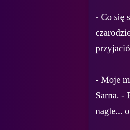
- Co się 
czarodzie
przyjaciół
- Moje ma
Sarna. - 
nagle... 