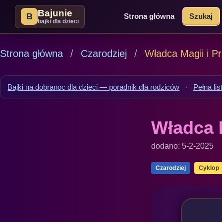
Bajunie
B
Strona główna
Szukaj
bajki dla dzieci
Strona główna
Czarodziej
Władca Magii i P
Bajki na dobranoc dla dzieci — poradnik dla rodziców
·
Pełna lis
Władca 
dodano: 5-2-2025
Czarodziej
Cyklop