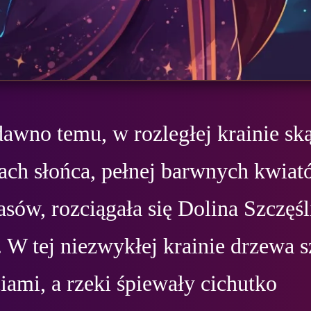
awno temu, w rozległej krainie ską
ach słońca, pełnej barwnych kwiató
asów, rozciągała się Dolina Szczęśl
 W tej niezwykłej krainie drzewa s
ami, a rzeki śpiewały cichutko 