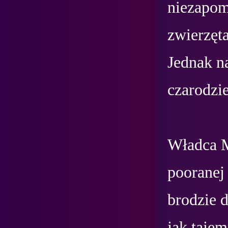
niezapom
zwierzęta
Jednak n
czarodzi
Władca M
pooranej
brodzie d
jak tajem