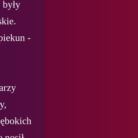
były 
kie. 
iekun - 
rzy 
, 
łębokich 
 nosił 