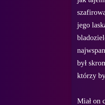
szafirow
jego lask
bladozie
najwspan
był skro
którzy by
Miał on 