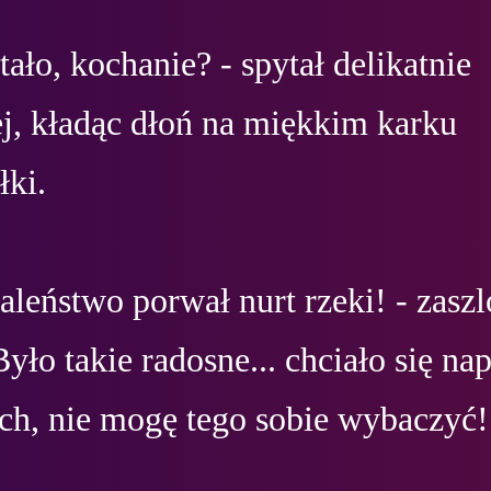
stało, kochanie? - spytał delikatnie 
j, kładąc dłoń na miękkim karku 
ki.

leństwo porwał nurt rzeki! - zaszl
Było takie radosne... chciało się napi
och, nie mogę tego sobie wybaczyć!
