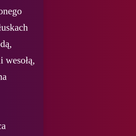
onego 
łuskach 
dą, 
 wesołą, 
a 
a 