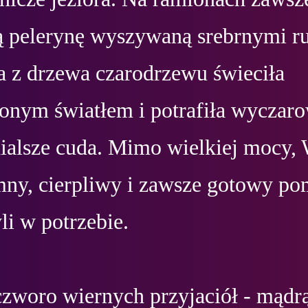
ą pelerynę wyszywaną srebrnymi ru
a z drzewa czarodrzewu świeciła 
lonym światłem i potrafiła wyczaro
ialsze cuda. Mimo wielkiej mocy, 
mny, cierpliwy i zawsze gotowy po
li w potrzebie.

czworo wiernych przyjaciół - mądrą