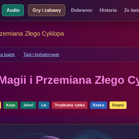
Audio
Gry i zabawy
Dobranoc
Historia
Ze świ
rzemiana Złego Cyklopa
ta bajek
·
Tagi i bohaterowie
Magii i Przemiana Złego C
Koza
Jeleń
Lis
Tropikalna rybka
Rzeka
Bagno