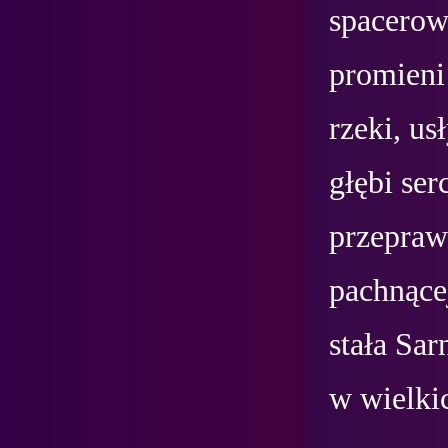
spacerowa
promieni 
rzeki, us
głębi ser
przeprawi
pachnące
stała Sar
w wielkic