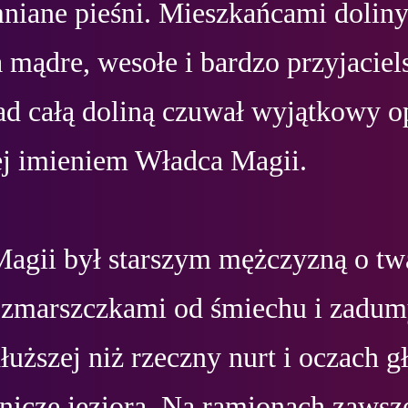
niane pieśni. Mieszkańcami doliny 
 mądre, wesołe i bardzo przyjaciels
ad całą doliną czuwał wyjątkowy op
ej imieniem Władca Magii. 

agii był starszym mężczyzną o twa
 zmarszczkami od śmiechu i zadumy
łuższej niż rzeczny nurt i oczach g
nicze jeziora. Na ramionach zawsze