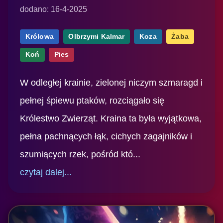
dodano: 16-4-2025
Królowa
Olbrzymi Kalmar
Koza
Żaba
Koń
Pies
W odległej krainie, zielonej niczym szmaragd i
pełnej śpiewu ptaków, rozciągało się
Królestwo Zwierząt. Kraina ta była wyjątkowa,
pełna pachnących łąk, cichych zagajników i
szumiących rzek, pośród któ...
czytaj dalej...