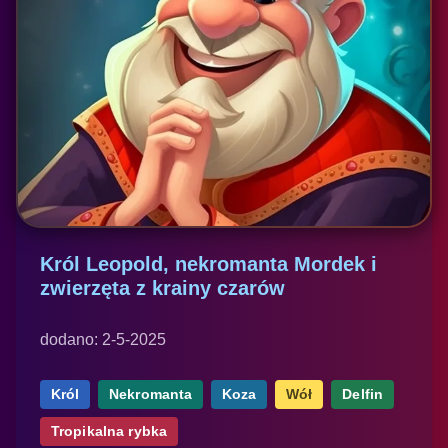
Król Leopold, nekromanta Mordek i
zwierzęta z krainy czarów
dodano: 2-5-2025
Król
Nekromanta
Koza
Wół
Delfin
Tropikalna rybka