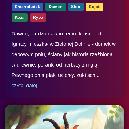
Krasnoludek
Demon
Słoń
Kojot
Koza
Ryba
Dawno, bardzo dawno temu, krasnolud
Ignacy mieszkał w Zielonej Dolinie - domek w
dębowym pniu, ściany jak historia rzeźbiona
w drewnie, poranki od herbaty z mgłą.
Pewnego dnia ptaki ucichły, żuki sch...
czytaj dalej...