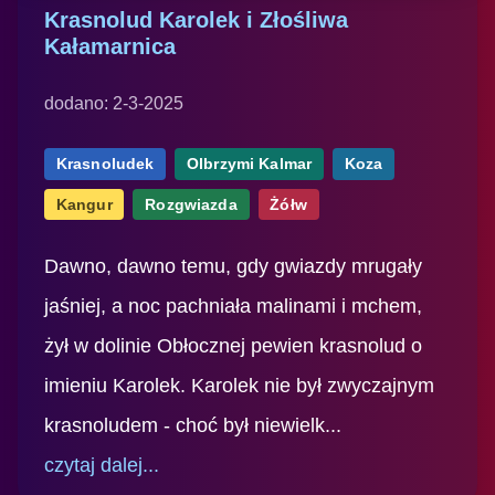
Krasnolud Karolek i Złośliwa
Kałamarnica
dodano: 2-3-2025
Krasnoludek
Olbrzymi Kalmar
Koza
Kangur
Rozgwiazda
Żółw
Dawno, dawno temu, gdy gwiazdy mrugały
jaśniej, a noc pachniała malinami i mchem,
żył w dolinie Obłocznej pewien krasnolud o
imieniu Karolek. Karolek nie był zwyczajnym
krasnoludem - choć był niewielk...
czytaj dalej...