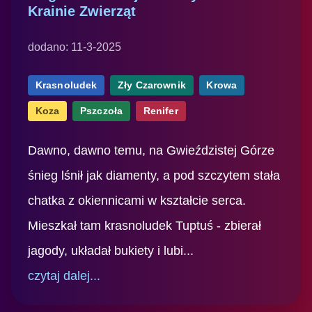
Krainie Zwierząt
dodano: 11-3-2025
Krasnoludek
Zły Czarownik
Krowa
Koza
Pszczoła
Renifer
Dawno, dawno temu, na Gwieździstej Górze
śnieg lśnił jak diamenty, a pod szczytem stała
chatka z okiennicami w kształcie serca.
Mieszkał tam krasnoludek Tuptuś - zbierał
jagody, układał bukiety i lubi...
czytaj dalej...