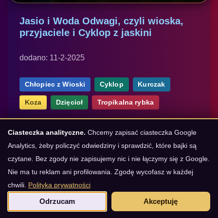
Jasio i Woda Odwagi, czyli wioska,
przyjaciele i Cyklop z jaskini
dodano: 11-2-2025
Chłopiec z Wioski
Cyklop
Kurczak
Koza
Dzięcioł
Tropikalna rybka
Dawno, dawno temu, w wiosce pod sadem,
Ciasteczka analityczne.
Chcemy zapisać ciasteczka Google
Analytics, żeby policzyć odwiedziny i sprawdzić, które bajki są
Jasio miewał rozczochrane włosy od wiatru i
czytane. Bez zgody nie zapisujemy nic i nie łączymy się z Google.
przyjaciół raczej w piórach niż w butach:
Nie ma tu reklam ani profilowania. Zgodę wycofasz w każdej
Koguta od plotek, Kozę od skoków, Dzięcioła
chwili.
Polityka prywatności
od rytmu i mądrą rybkę tropikal...
Odrzucam
Akceptuję
czytaj dalej...