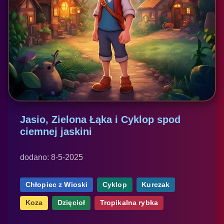
Jasio, Zielona Łąka i Cyklop spod
ciemnej jaskini
dodano: 8-5-2025
Chłopiec z Wioski
Cyklop
Kurczak
Koza
Dzięcioł
Tropikalna rybka