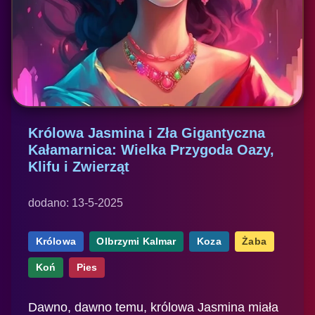
Królowa Jasmina i Zła Gigantyczna
Kałamarnica: Wielka Przygoda Oazy,
Klifu i Zwierząt
dodano: 13-5-2025
Królowa
Olbrzymi Kalmar
Koza
Żaba
Koń
Pies
Dawno, dawno temu, królowa Jasmina miała