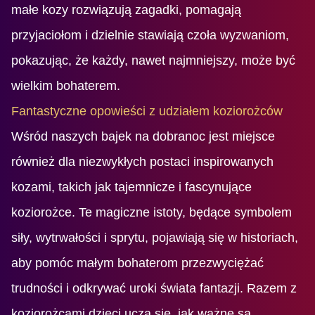
małe kozy rozwiązują zagadki, pomagają
przyjaciołom i dzielnie stawiają czoła wyzwaniom,
pokazując, że każdy, nawet najmniejszy, może być
wielkim bohaterem.
Fantastyczne opowieści z udziałem koziorożców
Wśród naszych bajek na dobranoc jest miejsce
również dla niezwykłych postaci inspirowanych
kozami, takich jak tajemnicze i fascynujące
koziorożce. Te magiczne istoty, będące symbolem
siły, wytrwałości i sprytu, pojawiają się w historiach,
aby pomóc małym bohaterom przezwyciężać
trudności i odkrywać uroki świata fantazji. Razem z
koziorożcami dzieci uczą się, jak ważne są