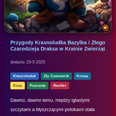
Przygody Krasnoludka Bazylka i Złego
Czarodzieja Draksa w Krainie Zwierząt
dodano: 20-5-2025
Krasnoludek
Zły Czarownik
Krowa
Koza
Pszczoła
Renifer
Dawno, dawno temu, między iglastymi
szczytami a błyszczącymi potokami stała