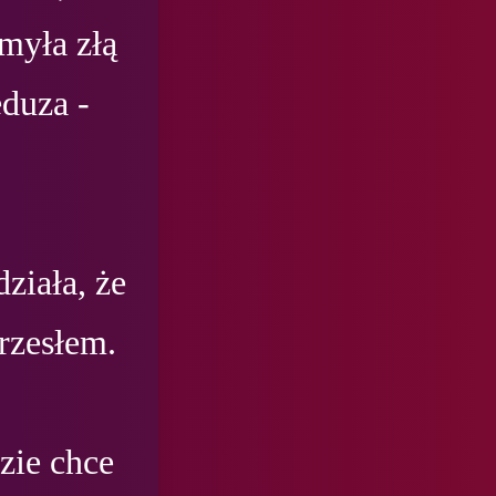
myła złą 
duza - 
iała, że 
rzesłem.

ie chce 