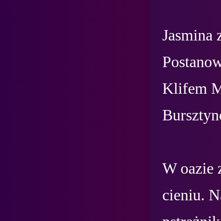
Jasmina 
Postanow
Klifem M
Bursztyn
W oazie z
cieniu. N