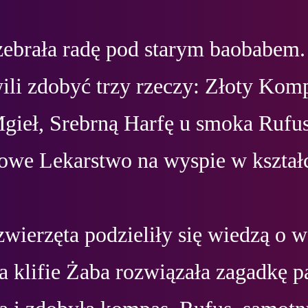
zebrała radę pod starym baobabem. 
ili zdobyć trzy rzeczy: Złoty Komp
gieł, Srebrną Harfę u smoka Rufusa
owe Lekarstwo na wyspie w kształci
wierzęta podzieliły się wiedzą o wo
a klifie Żaba rozwiązała zagadkę p