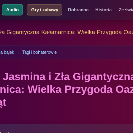
Audio
Gry i zabawy
Dobranoc
Historia
Ze świ
ła Gigantyczna Kałamarnica: Wielka Przygoda Oazy,
ta bajek
·
Tagi i bohaterowie
 Jasmina i Zła Gigantyczn
ica: Wielka Przygoda Oazy
ąt