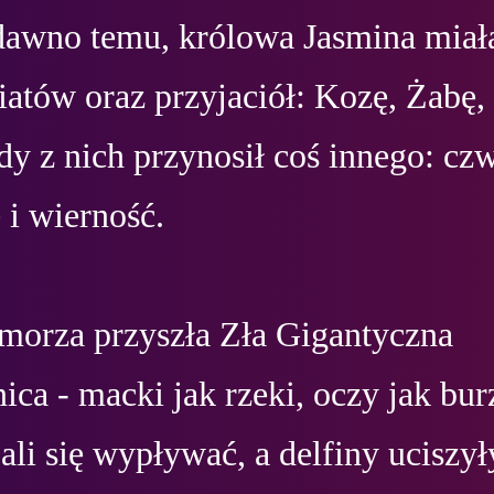
awno temu, królowa Jasmina miała 
wiatów oraz przyjaciół: Kozę, Żabę, 
dy z nich przynosił coś innego: czw
 i wierność.

 morza przyszła Zła Gigantyczna 
ca - macki jak rzeki, oczy jak burz
li się wypływać, a delfiny uciszyły