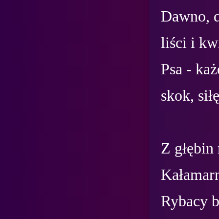
Dawno, d
liści i k
Psa - każ
skok, siłę
Z głębin
Kałamarni
Rybacy ba