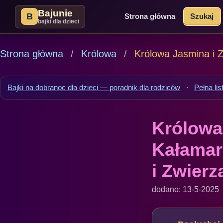
Bajunie
B
Strona główna
Szukaj
bajki dla dzieci
Strona główna
Królowa
Królowa Jasmina i Z
Bajki na dobranoc dla dzieci — poradnik dla rodziców
·
Pełna lis
Królowa
Kałamarn
i Zwierz
dodano: 13-5-2025