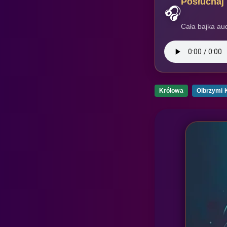
Posłuchaj 
🎧
Cała bajka aud
Królowa
Olbrzymi 