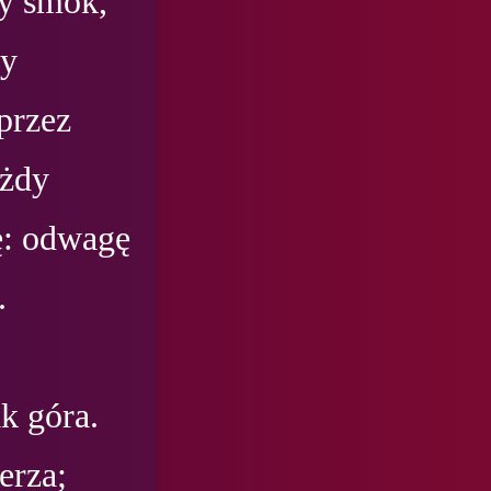
y smok, 
y 
przez 
żdy 
: odwagę 


 góra. 
rza; 