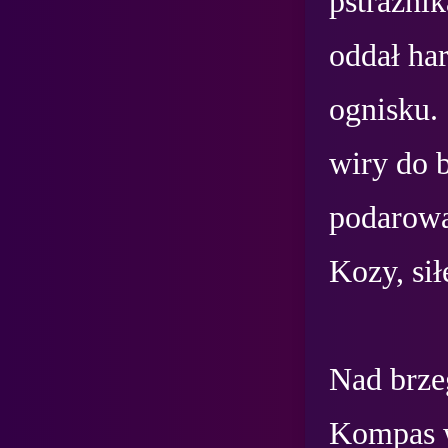
pstrażni
oddał har
ognisku. 
wiry do b
podarowa
Kozy, sił
Nad brze
Kompas w