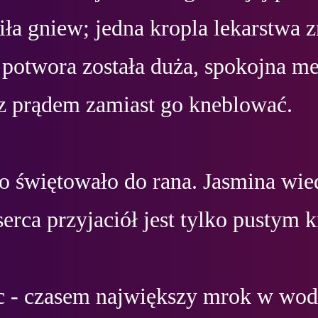
iła gniew; jedna kropla lekarstwa z
potwora została duża, spokojna me
 z prądem zamiast go kneblować.

 świętowało do rana. Jasmina wiedz
serca przyjaciół jest tylko pustym k
 - czasem największy mrok w wodz