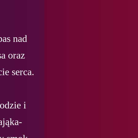
as nad 
 oraz 
e serca.

dzie i 
ająka-