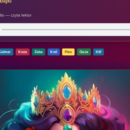
bajki
io — czyta lektor
Kalmar
Koza
Żaba
Koń
Pies
Oaza
Klif