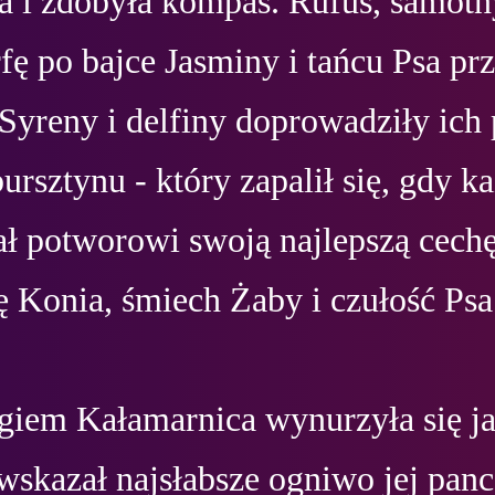
ka i zdobyła kompas. Rufus, samotn
fę po bajce Jasminy i tańcu Psa prz
Syreny i delfiny doprowadziły ich 
ursztynu - który zapalił się, gdy ka
ł potworowi swoją najlepszą cechę
ę Konia, śmiech Żaby i czułość Psa.
giem Kałamarnica wynurzyła się jak
skazał najsłabsze ogniwo jej pance