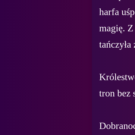
harfa uśp
magię. Z 
tańczyła
Królestwo
tron bez 
Dobranoc