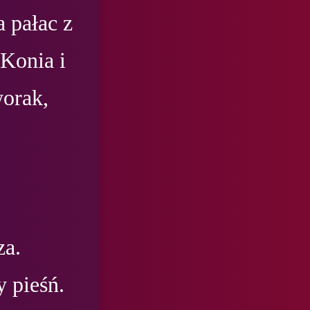
pałac z 
Konia i 
orak, 
a. 
 pieśń.
