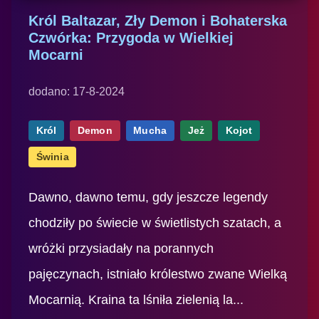
Król Baltazar, Zły Demon i Bohaterska
Czwórka: Przygoda w Wielkiej
Mocarni
dodano: 17-8-2024
Król
Demon
Mucha
Jeż
Kojot
Świnia
Dawno, dawno temu, gdy jeszcze legendy
chodziły po świecie w świetlistych szatach, a
wróżki przysiadały na porannych
pajęczynach, istniało królestwo zwane Wielką
Mocarnią. Kraina ta lśniła zielenią la...