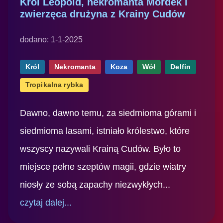
Król Leopold, nekromanta Mordek i
zwierzęca drużyna z Krainy Cudów
dodano: 1-1-2025
Król
Nekromanta
Koza
Wół
Delfin
Tropikalna rybka
Dawno, dawno temu, za siedmioma górami i
siedmioma lasami, istniało królestwo, które
wszyscy nazywali Krainą Cudów. Było to
miejsce pełne szeptów magii, gdzie wiatry
niosły ze sobą zapachy niezwykłych...
czytaj dalej...