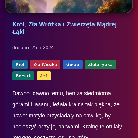
Król, Zła Wróżka i Zwierzęta Mądrej
Łąki
dodano: 25-5-2024
Król
Zła Wróżka
Gołąb
Złota rybka
Borsuk
Jeż
Dawno, dawno temu, hen za siedmioma
górami i lasami, leżała kraina tak piękna, że
nawet motyle przysiadały na chwilkę, by
nacieszyć oczy jej barwami. Krainę tę otulały
miękkie, soczyste łąki, na który...