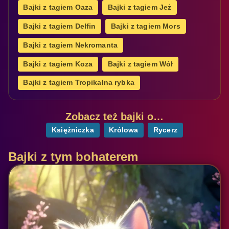
Bajki z tagiem Oaza
Bajki z tagiem Jeż
Bajki z tagiem Delfin
Bajki z tagiem Mors
Bajki z tagiem Nekromanta
Bajki z tagiem Koza
Bajki z tagiem Wół
Bajki z tagiem Tropikalna rybka
Zobacz też bajki o…
Księżniczka
Królowa
Rycerz
Bajki z tym bohaterem