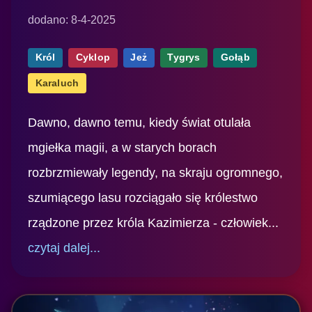
dodano: 8-4-2025
Król
Cyklop
Jeż
Tygrys
Gołąb
Karaluch
Dawno, dawno temu, kiedy świat otulała
mgiełka magii, a w starych borach
rozbrzmiewały legendy, na skraju ogromnego,
szumiącego lasu rozciągało się królestwo
rządzone przez króla Kazimierza - człowiek...
czytaj dalej...