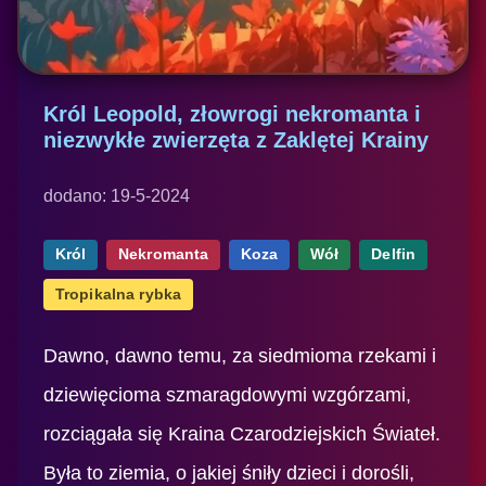
Król Leopold, złowrogi nekromanta i
niezwykłe zwierzęta z Zaklętej Krainy
dodano: 19-5-2024
Król
Nekromanta
Koza
Wół
Delfin
Tropikalna rybka
Dawno, dawno temu, za siedmioma rzekami i
dziewięcioma szmaragdowymi wzgórzami,
rozciągała się Kraina Czarodziejskich Świateł.
Była to ziemia, o jakiej śniły dzieci i dorośli,