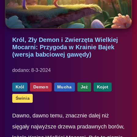
Król, Zły Demon i Zwierzęta Wielkiej
Mocarni: Przygoda w Krainie Bajek
(wersja babciowej gawędy)
dodano: 8-3-2024
Król
Demon
Mucha
Jeż
Kojot
Świnia
Dawno, dawno temu, znacznie dalej niż
sięgały najwyższe drzewa pradawnych borów,