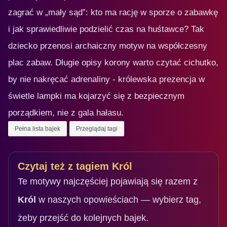
zagrać w „mały sąd”: kto ma rację w sporze o zabawkę
i jak sprawiedliwie podzielić czas na huśtawce? Tak
dziecko przenosi archaiczny motyw na współczesny
plac zabaw. Długie opisy korony warto czytać cichutko,
by nie nakręcać adrenaliny - królewska prezencja w
świetle lampki ma kojarzyć się z bezpiecznym
porządkiem, nie z gala hałasu.
Pełna lista bajek
Przeglądaj tagi
Czytaj też z tagiem Król
Te motywy najczęściej pojawiają się razem z
Król
w naszych opowieściach — wybierz tag,
żeby przejść do kolejnych bajek.