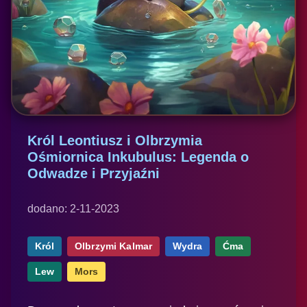
Król Leontiusz i Olbrzymia
Ośmiornica Inkubulus: Legenda o
Odwadze i Przyjaźni
dodano: 2-11-2023
Król
Olbrzymi Kalmar
Wydra
Ćma
Lew
Mors