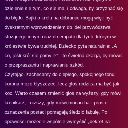
dzielenie się tym, co się ma, i odwaga, by przyznać się
do błędu. Bajki o królu na dobranoc mogą więc być
dyskretnym wprowadzeniem do idei przywództwa
służącego innym oraz do empatii dla tych, którym w
królestwie bywa trudniej. Dziecko pyta naturalnie: „A
co, jeśli król się pomyli?” - to świetna okazja, by mówić
o przepraszaniu i naprawianiu szkód.
Czytając, zachęcamy do ciepłego, spokojnego tonu:
korona może błyszczeć, lecz głos rodzica ma być jak
koc. Warto czasem zmienić głos na wyższy, gdy mówi
kronikarz, i niższy, gdy mówi monarcha - proste
oznaczenia postaci pomagają śledzić fabułę. Po
opowieści możecie wspólnie wymyślić „dekret na