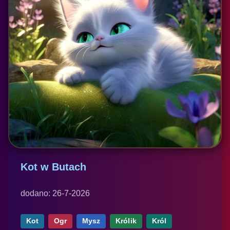
Kot w Butach
dodano: 26-7-2026
Kot
Ogr
Mysz
Królik
Król