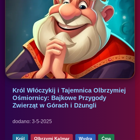
Król Włóczykij i Tajemnica Olbrzymiej
Ośmiornicy: Bajkowe Przygody
Zwierząt w Górach i Dżungli
dodano: 3-5-2025
Król
Olbrzymi Kalmar
Wydra
Ćma