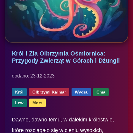
Król i Zła Olbrzymia Ośmiornica:
Przygody Zwierząt w Górach i Dżungli
dodano: 23-12-2023
Król
Olbrzymi Kalmar
Wydra
Ćma
Lew
Mors
Dawno, dawno temu, w dalekim królestwie,
które rozciągało się w cieniu wysokich,