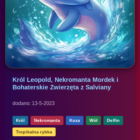
Król Leopold, Nekromanta Mordek i
Bohaterskie Zwierzęta z Salviany
dodano: 13-5-2023
Król
Nekromanta
Koza
Wół
Delfin
Tropikalna rybka