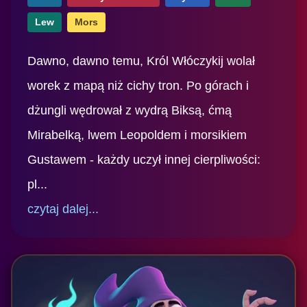
Lew
Mors
Dawno, dawno temu, Król Włóczykij wolał
worek z mapą niż cichy tron. Po górach i
dżungli wędrował z wydrą Biksą, ćmą
Mirabelką, lwem Leopoldem i morsikiem
Gustawem - każdy uczył innej cierpliwości:
pl...
czytaj dalej...