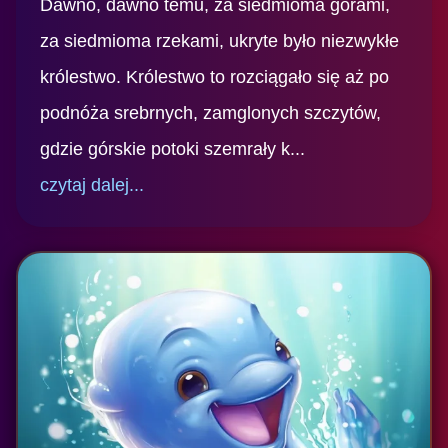
Dawno, dawno temu, za siedmioma górami,
za siedmioma rzekami, ukryte było niezwykłe
królestwo. Królestwo to rozciągało się aż po
podnóża srebrnych, zamglonych szczytów,
gdzie górskie potoki szemrały k...
czytaj dalej...