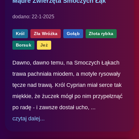
Mądre Zwierzęta Smoczych Łąk
dodano: 22-1-2025
Król
Zła Wróżka
Gołąb
Złota rybka
Borsuk
Jeż
Dawno, dawno temu, na Smoczych Łąkach
trawa pachniała miodem, a motyle rysowały
tęcze nad trawą. Król Cyprian miał serce tak
miękkie, że żuczek mógł po nim przypełznąć
po radę - i zawsze dostał ucho, ...
czytaj dalej...