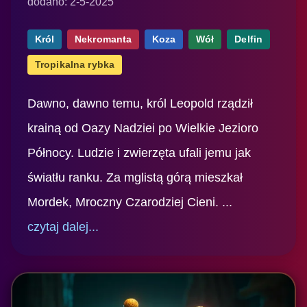
dodano: 2-5-2025
Król
Nekromanta
Koza
Wół
Delfin
Tropikalna rybka
Dawno, dawno temu, król Leopold rządził
krainą od Oazy Nadziei po Wielkie Jezioro
Północy. Ludzie i zwierzęta ufali jemu jak
światłu ranku. Za mglistą górą mieszkał
Mordek, Mroczny Czarodziej Cieni. ...
czytaj dalej...