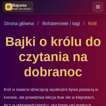
Bajunie
B
bajki dla dzieci
Strona główna
Bohaterowie i tagi
Król
Bajki o królu do
czytania na
dobranoc
Król w świecie dziecięcej wyobraźni bywa postacią w
koronie, ale prawdziwa lekcja tkwi nie w klejnotach,
lecz w odpowiedzialności: słuchanie rad mądrych,