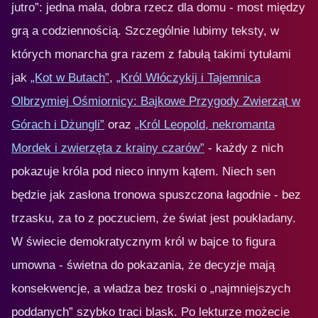
jutro”: jedna mała, dobra rzecz dla domu - most między
grą a codziennością. Szczególnie lubimy teksty, w
których monarcha gra razem z fabułą takimi tytułami
jak
„Kot w Butach”
,
„Król Włóczykij i Tajemnica
Olbrzymiej Ośmiornicy: Bajkowe Przygody Zwierząt w
Górach i Dżungli”
oraz
„Król Leopold, nekromanta
Mordek i zwierzęta z krainy czarów”
- każdy z nich
pokazuje króla pod nieco innym kątem. Niech sen
będzie jak zasłona tronowa spuszczona łagodnie - bez
trzasku, za to z poczuciem, że świat jest poukładany.
W świecie demokratycznym król w bajce to figura
umowna - świetna do pokazania, że decyzje mają
konsekwencje, a władza bez troski o „najmniejszych
poddanych” szybko traci blask. Po lekturze możecie