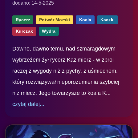
dodano: 14-5-2025
Rycerz
Potwór Morski
Koala
Kaczki
Kurczak
Wydra
Dawno, dawno temu, nad szmaragdowym
wybrzeżem żył rycerz Kazimierz - w zbroi
raczej z wygody niż z pychy, z uśmiechem,
który rozwiązywał nieporozumienia szybciej
niż miecz. Jego towarzysze to koala K...
czytaj dalej...