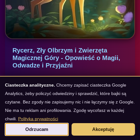
Rycerz, Zły Olbrzym i Zwierzęta
Magicznej Góry - Opowieść o Magii,
Odwadze i Przyjaźni
dodano: 17-1-2025
Ciasteczka analityczne.
Chcemy zapisać ciasteczka Google
Analytics, żeby policzyć odwiedziny i sprawdzić, które bajki są
Rycerz
Olbrzym
Jeleń
Jastrząb
czytane. Bez zgody nie zapisujemy nic i nie łączymy się z Google.
Pies
Kret
Nie ma tu reklam ani profilowania. Zgodę wycofasz w każdej
chwili.
Polityka prywatności
Dawno, dawno temu, kiedy na łąkach
Odrzucam
Akceptuję
pachniały fiołki, a w lasach śpiewały słowiki,