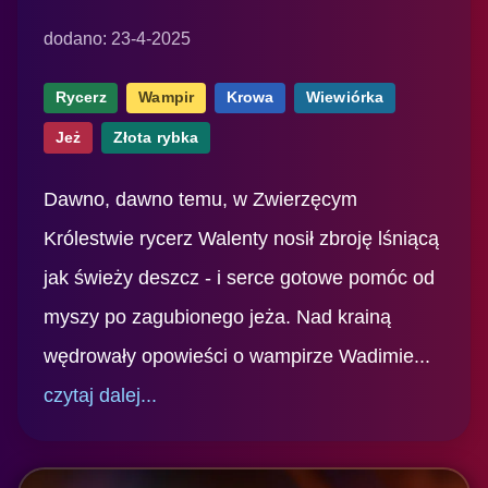
dodano: 23-4-2025
Rycerz
Wampir
Krowa
Wiewiórka
Jeż
Złota rybka
Dawno, dawno temu, w Zwierzęcym
Królestwie rycerz Walenty nosił zbroję lśniącą
jak świeży deszcz - i serce gotowe pomóc od
myszy po zagubionego jeża. Nad krainą
wędrowały opowieści o wampirze Wadimie...
czytaj dalej...