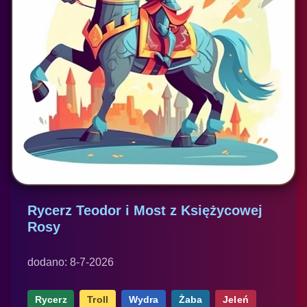
Rycerz Teodor i Most z Księżycowej
Rosy
dodano: 8-7-2026
Rycerz
Troll
Wydra
Żaba
Jeleń