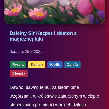
Dzielny Sir Kacper i demon z
magicznej łąki
dodano: 26-2-2025
Rycerz
Demon
Królik
Żyrafa
Chomik
Dawno, dawno temu, za siedmioma
wzgórzami, w królestwie zanurzonym w cieple
słonecznych promieni i woniach dzikich