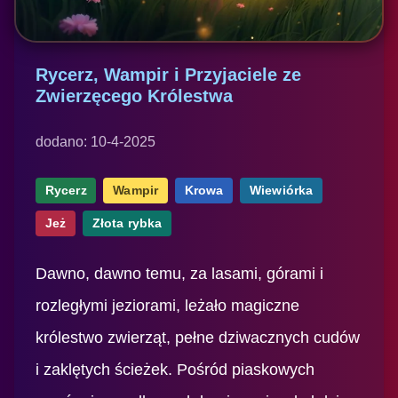
Rycerz, Wampir i Przyjaciele ze
Zwierzęcego Królestwa
dodano: 10-4-2025
Rycerz
Wampir
Krowa
Wiewiórka
Jeż
Złota rybka
Dawno, dawno temu, za lasami, górami i
rozległymi jeziorami, leżało magiczne
królestwo zwierząt, pełne dziwacznych cudów
i zaklętych ścieżek. Pośród piaskowych