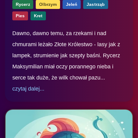
Rycerz
Olbrzym
Jeleń
Jastrząb
Pies
Kret
Dawno, dawno temu, za rzekami i nad
chmurami leżało Złote Królestwo - lasy jak z
lampek, strumienie jak szepty baśni. Rycerz
Maksymilian miał oczy porannego nieba i
serce tak duże, że wilk chował pazu...
czytaj dalej...