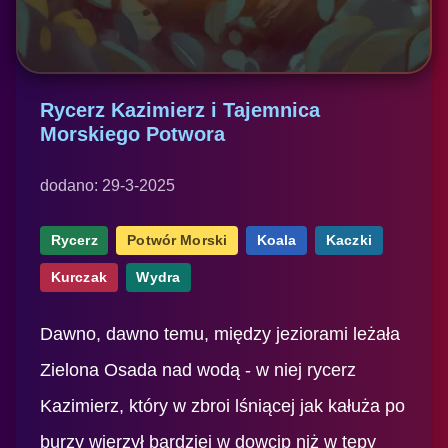
Rycerz Kazimierz i Tajemnica
Morskiego Potwora
dodano: 29-3-2025
Rycerz
Potwór Morski
Koala
Kaczki
Kurczak
Wydra
Dawno, dawno temu, między jeziorami leżała
Zielona Osada nad wodą - w niej rycerz
Kazimierz, który w zbroi lśniącej jak kałuża po
burzy wierzył bardziej w dowcip niż w tępy