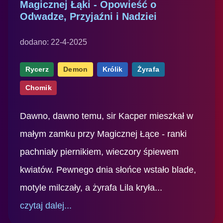
Magicznej Łąki - Opowieść o
Odwadze, Przyjaźni i Nadziei
dodano: 22-4-2025
Rycerz
Demon
Królik
Żyrafa
Chomik
Dawno, dawno temu, sir Kacper mieszkał w
małym zamku przy Magicznej Łące - ranki
pachniały piernikiem, wieczory śpiewem
kwiatów. Pewnego dnia słońce wstało blade,
motyle milczały, a żyrafa Lila kryła...
czytaj dalej...