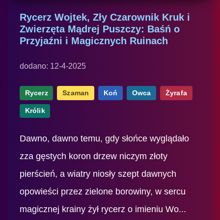
Rycerz Wojtek, Zły Czarownik Kruk i
Zwierzęta Mądrej Puszczy: Baśń o
Przyjaźni i Magicznych Ruinach
dodano: 12-4-2025
Rycerz
Szaman
Koń
Owca
Żyrafa
Królik
Dawno, dawno temu, gdy słońce wyglądało
zza gęstych koron drzew niczym złoty
pierścień, a wiatry niosły szept dawnych
opowieści przez zielone borowiny, w sercu
magicznej krainy żył rycerz o imieniu Wo...