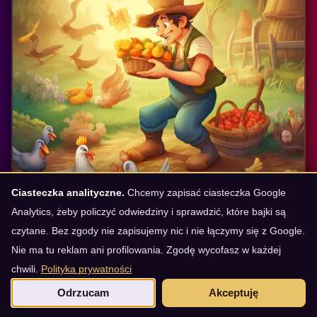
Ciasteczka analityczne.
Chcemy zapisać ciasteczka Google
Analytics, żeby policzyć odwiedziny i sprawdzić, które bajki są
czytane. Bez zgody nie zapisujemy nic i nie łączymy się z Google.
Nie ma tu reklam ani profilowania. Zgodę wycofasz w każdej
chwili.
Polityka prywatności
Rolnik-Ratownik Janek i
Czarnoksiężnik z Ruin
Odrzucam
Akceptuję