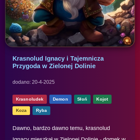
Krasnolud Ignacy i Tajemnicza
Przygoda w Zielonej Dolinie
dodano: 20-4-2025
Krasnoludek
Demon
Słoń
Kojot
Koza
Ryba
Dawno, bardzo dawno temu, krasnolud
Ignacy mieszkał w Zielonej Dolinie - domek w