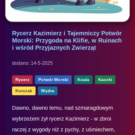
Rycerz Kazimierz i Tajemniczy Potwór
Morski: Przygoda na Klifie, w Ruinach
i wśród Przyjaznych Zwierząt
dodano: 14-5-2025
Rycerz
Potwór Morski
Koala
Kaczki
Kurczak
Wydra
Dawno, dawno temu, nad szmaragdowym
wybrzeżem żył rycerz Kazimierz - w zbroi
raczej z wygody niż z pychy, z uśmiechem,