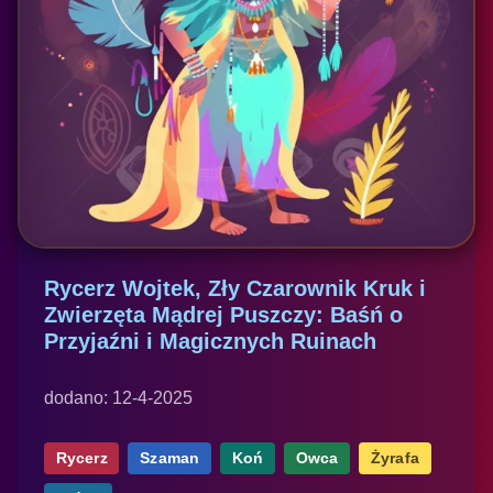
Rycerz Wojtek, Zły Czarownik Kruk i
Zwierzęta Mądrej Puszczy: Baśń o
Przyjaźni i Magicznych Ruinach
dodano: 12-4-2025
Rycerz
Szaman
Koń
Owca
Żyrafa