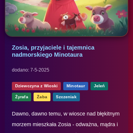
Zosia, przyjaciele i tajemnica
nadmorskiego Minotaura
dodano: 7-5-2025
Dziewczyna z Wioski
Minotaur
Jeleń
Żyrafa
Żaba
Szczeniak
Dawno, dawno temu, w wiosce nad błękitnym
morzem mieszkała Zosia - odważna, mądra i