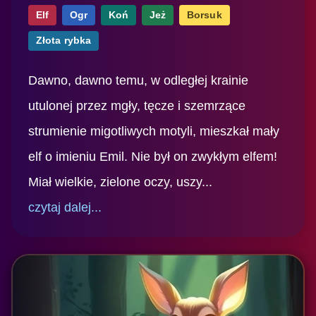
Elf
Ogr
Koń
Jeż
Borsuk
Złota rybka
Dawno, dawno temu, w odległej krainie
utulonej przez mgły, tęcze i szemrzące
strumienie migotliwych motyli, mieszkał mały
elf o imieniu Emil. Nie był on zwykłym elfem!
Miał wielkie, zielone oczy, uszy...
czytaj dalej...