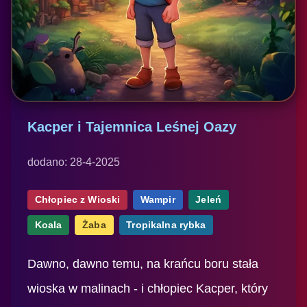
Kacper i Tajemnica Leśnej Oazy
dodano: 28-4-2025
Chłopiec z Wioski
Wampir
Jeleń
Koala
Żaba
Tropikalna rybka
Dawno, dawno temu, na krańcu boru stała
wioska w malinach - i chłopiec Kacper, który