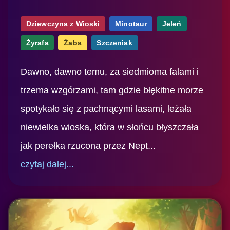
Dziewczyna z Wioski
Minotaur
Jeleń
Żyrafa
Żaba
Szczeniak
Dawno, dawno temu, za siedmioma falami i
trzema wzgórzami, tam gdzie błękitne morze
spotykało się z pachnącymi lasami, leżała
niewielka wioska, która w słońcu błyszczała
jak perełka rzucona przez Nept...
czytaj dalej...