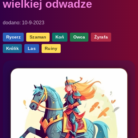
wielkiej odwadze
dodano: 10-9-2023
Rycerz
Szaman
Koń
Owca
Żyrafa
Królik
Las
Ruiny