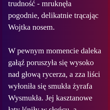
trudność - mruknęła 
pogodnie, delikatnie trącając 
Wojtka nosem.

W pewnym momencie daleka 
gałąź poruszyła się wysoko 
nad głową rycerza, a zza liści 
wyłoniła się smukła żyrafa 
Wysmukła. Jej kasztanowe 
łaty lśniły w słońcu, a 