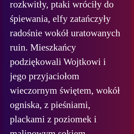
rozkwitły, ptaki wróciły do 
śpiewania, elfy zatańczyły 
radośnie wokół uratowanych 
ruin. Mieszkańcy 
podziękowali Wojtkowi i 
jego przyjaciołom 
wieczornym świętem, wokół 
ogniska, z pieśniami, 
plackami z poziomek i 
malinowym sokiem.
