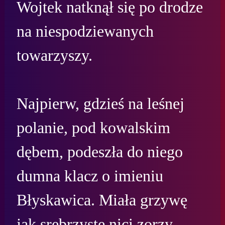
Wojtek natknął się po drodze 
na niespodziewanych 
towarzyszy.

Najpierw, gdzieś na leśnej 
polanie, pod kowalskim 
dębem, podeszła do niego 
dumna klacz o imieniu 
Błyskawica. Miała grzywę 
jak srebrzyste nici zorzy 