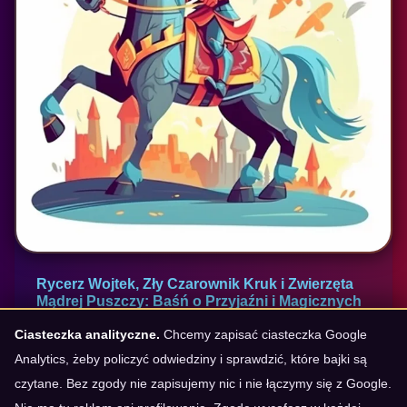
Rycerz Wojtek, Zły Czarownik Kruk i Zwierzęta
Mądrej Puszczy: Baśń o Przyjaźni i Magicznych
Ruinach
Ciasteczka analityczne.
Chcemy zapisać ciasteczka Google
Analytics, żeby policzyć odwiedziny i sprawdzić, które bajki są
dodano: 12-4-2025
czytane. Bez zgody nie zapisujemy nic i nie łączymy się z Google.