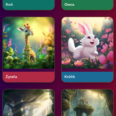
Koń
Owca
Żyrafa
Królik