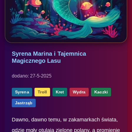
Syrena Marina i Tajemnica
Magicznego Lasu
dodano: 27-5-2025
Syrena
Troll
Kret
Wydra
Kaczki
Jastrząb
Dawno, dawno temu, w zakamarkach świata,
gdzie mgły otulają zielone polany, a promienie