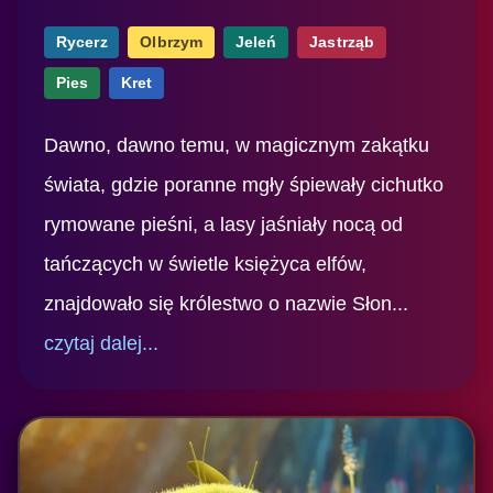
Rycerz
Olbrzym
Jeleń
Jastrząb
Pies
Kret
Dawno, dawno temu, w magicznym zakątku
świata, gdzie poranne mgły śpiewały cichutko
rymowane pieśni, a lasy jaśniały nocą od
tańczących w świetle księżyca elfów,
znajdowało się królestwo o nazwie Słon...
czytaj dalej...