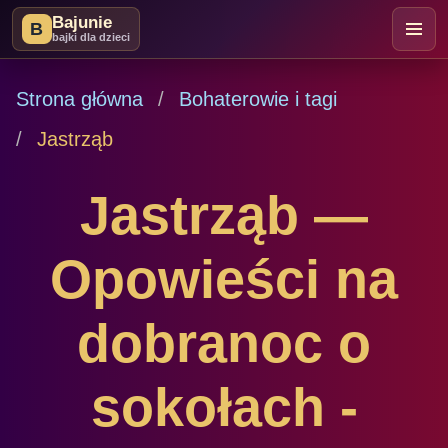
Bajunie
B
bajki dla dzieci
Strona główna
Bohaterowie i tagi
Jastrząb
Jastrząb —
Opowieści na
dobranoc o
sokołach -