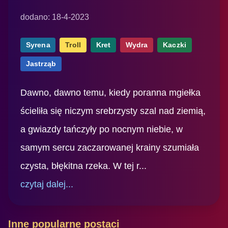
dodano: 18-4-2023
Syrena
Troll
Kret
Wydra
Kaczki
Jastrząb
Dawno, dawno temu, kiedy poranna mgiełka
ścieliła się niczym srebrzysty szal nad ziemią,
a gwiazdy tańczyły po nocnym niebie, w
samym sercu zaczarowanej krainy szumiała
czysta, błękitna rzeka. W tej r...
czytaj dalej...
Inne popularne postaci