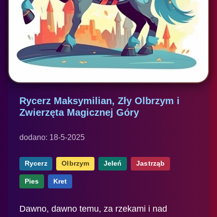
Rycerz Maksymilian, Zły Olbrzym i
Zwierzęta Magicznej Góry
dodano: 18-5-2025
Rycerz
Olbrzym
Jeleń
Jastrząb
Pies
Kret
Dawno, dawno temu, za rzekami i nad