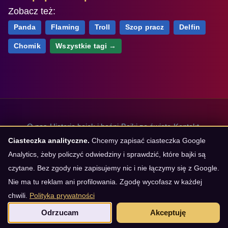
Zobacz też:
Panda
Flaming
Troll
Szop pracz
Delfin
Chomik
Wszystkie tagi →
O nas
·
Historia bajek i baśni
·
Bajki ze świata
·
Kontakt
·
Ciasteczka analityczne.
Chcemy zapisać ciasteczka Google
Polityka prywatności
·
Regulamin
·
Ustawienia prywatności
Analytics, żeby policzyć odwiedziny i sprawdzić, które bajki są
Krótkie bajki na dobranoc
·
Bajki na 5 minut
·
Bajki dla 3-latka
·
czytane. Bez zgody nie zapisujemy nic i nie łączymy się z Google.
Bajki dla 4-latka
·
Bajki dla 5-latka
·
Bajki terapeutyczne
·
Nie ma tu reklam ani profilowania. Zgodę wycofasz w każdej
Bajki o strachu przed ciemnością
·
Bajki do słuchania za darmo
chwili.
Polityka prywatności
Odrzucam
Akceptuję
Redakcja Bajunie