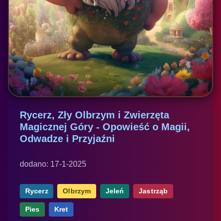
Rycerz, Zły Olbrzym i Zwierzęta
Magicznej Góry - Opowieść o Magii,
Odwadze i Przyjaźni
dodano: 17-1-2025
Rycerz
Olbrzym
Jeleń
Jastrząb
Pies
Kret