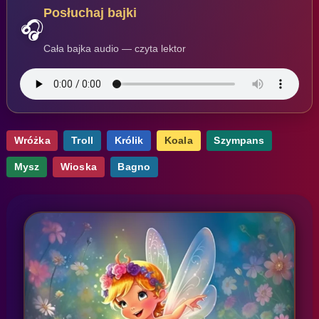
Posłuchaj bajki
🎧
Cała bajka audio — czyta lektor
Wróżka
Troll
Królik
Koala
Szympans
Mysz
Wioska
Bagno