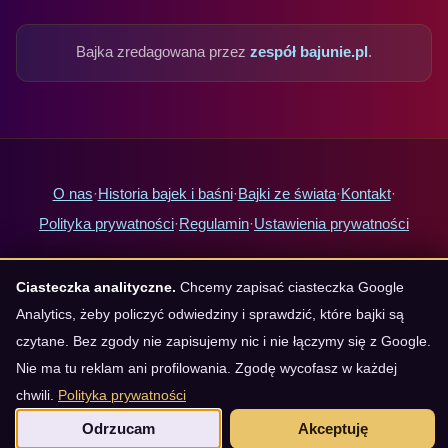
Bajka zredagowana przez
zespół bajunie.pl
.
O nas
·
Historia bajek i baśni
·
Bajki ze świata
·
Kontakt
·
Polityka prywatności
·
Regulamin
·
Ustawienia prywatności
Krótkie bajki na dobranoc
·
Bajki na 5 minut
·
Bajki dla 3-latka
·
Ciasteczka analityczne.
Chcemy zapisać ciasteczka Google
Bajki dla 4-latka
·
Bajki dla 5-latka
·
Bajki terapeutyczne
·
Analytics, żeby policzyć odwiedziny i sprawdzić, które bajki są
Bajki o strachu przed ciemnością
·
Bajki do słuchania za darmo
czytane. Bez zgody nie zapisujemy nic i nie łączymy się z Google.
Redakcja Bajunie
Nie ma tu reklam ani profilowania. Zgodę wycofasz w każdej
chwili.
Polityka prywatności
Odrzucam
Akceptuję