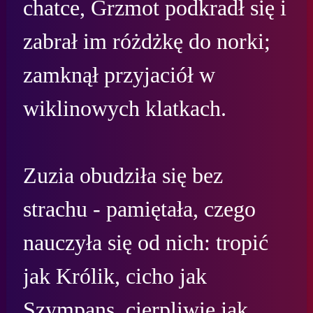
chatce, Grzmot podkradł się i 
zabrał im różdżkę do norki; 
zamknął przyjaciół w 
wiklinowych klatkach.

Zuzia obudziła się bez 
strachu - pamiętała, czego 
nauczyła się od nich: tropić 
jak Królik, cicho jak 
Szympans, cierpliwie jak 