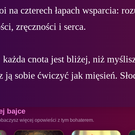
oi na czterech łapach wsparcia: roz
ci, zręczności i serca.

 każda cnota jest bliżej, niż myślisz
 ją sobie ćwiczyć jak mięsień. Słod
ej bajce
obaczysz więcej opowieści z tym bohaterem.