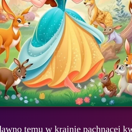
awno temu w krainie pachnącej kw