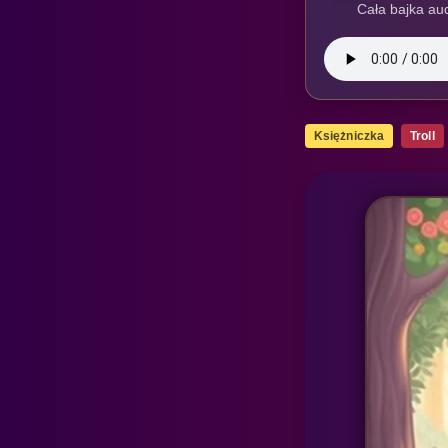
Cała bajka aud
Księżniczka
Troll