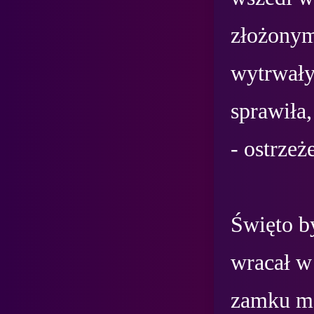
złożonym
wytrwały
sprawiła,
- ostrzeż
Święto by
wracał w
zamku mąd