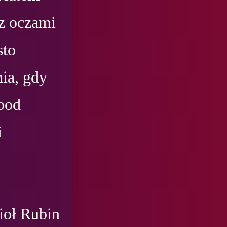
z oczami 
to 
ia, gdy 
pod 
 
oł Rubin 