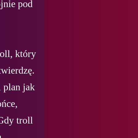
jnie pod 
ll, który 
wierdzę. 
plan jak 
ńce, 
y troll 
 