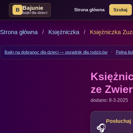
Bajunie
B
Strona główna
Szukaj
bajki dla dzieci
Strona główna
Księżniczka
Księżniczka Zuz
Bajki na dobranoc dla dzieci — poradnik dla rodziców
·
Pełna lis
Księżni
ze Zwie
dodano: 8-3-2025
Posłuchaj 
🎧