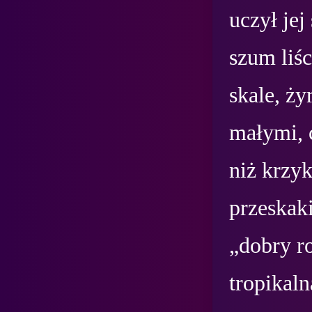
uczył jej
szum liśc
skale, ży
małymi, 
niż krzy
przeskak
„dobry r
tropikaln