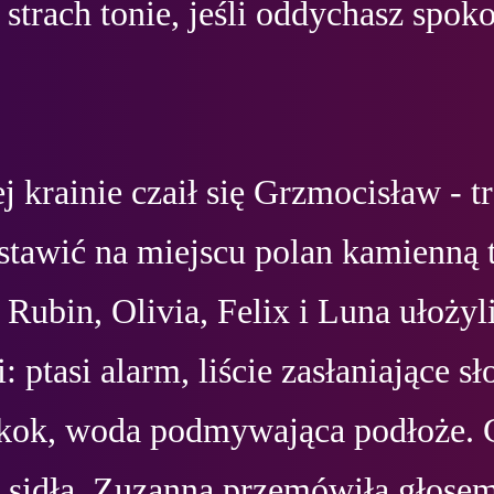
 strach tonie, jeśli oddychasz spoko
j krainie czaił się Grzmocisław - tro
stawić na miejscu polan kamienną t
Rubin, Olivia, Felix i Luna ułożyli 
: ptasi alarm, liście zasłaniające sło
kok, woda podmywająca podłoże. Gd
 sidła, Zuzanna przemówiła głosem