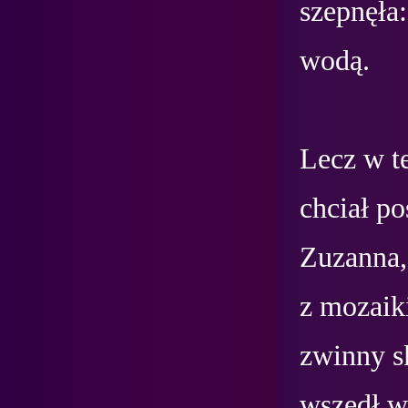
szepnęła:
wodą.

Lecz w te
chciał po
Zuzanna, 
z mozaiki
zwinny s
wszedł w