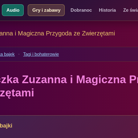
Audio
Gry i zabawy
Dobranoc
Historia
Ze świ
anna i Magiczna Przygoda ze Zwierzętami
ta bajek
·
Tagi i bohaterowie
czka Zuzanna i Magiczna 
rzętami
bajki