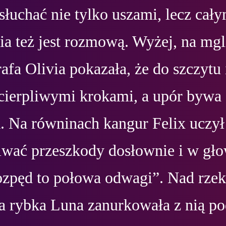
 słuchać nie tylko uszami, lecz cały
ia też jest rozmową. Wyżej, na mgli
rafa Olivia pokazała, że do szczytu i
cierpliwymi krokami, a upór bywa c
k. Na równinach kangur Felix uczył
iwać przeszkody dosłownie i w głow
ozpęd to połowa odwagi”. Nad rzek
a rybka Luna zanurkowała z nią pod 