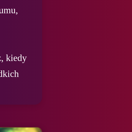
umu, 
, kiedy 
kich 