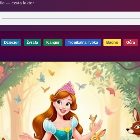
io — czyta lektor
Dzięcioł
Żyrafa
Kangur
Tropikalna rybka
Bagno
Góra