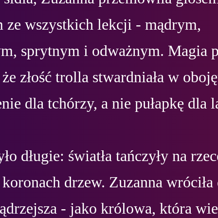
 ze wszystkich lekcji - mądrym, 
m, sprytnym i odważnym. Magia pr
 że złość trolla stwardniała w oboję
enie dla tchórzy, a nie pułapkę dla la
ło długie: światła tańczyły na rzec
 koronach drzew. Zuzanna wróciła 
rzejsza - jako królowa, która wie,