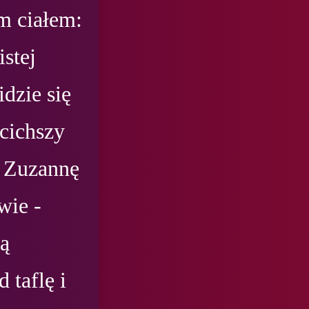
m ciałem: 
stej 
dzie się 
ichszy 
 Zuzannę 
ie - 
ą 
taflę i 