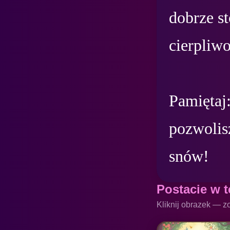
dobrze st
cierpliwoś
Pamiętaj:
pozwolisz
snów!
Postacie w t
Kliknij obrazek — z