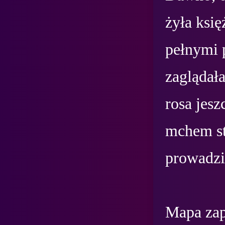
żyła księ
pełnymi 
zaglądała
rosa jesz
mchem st
prowadził
Mapa zapr