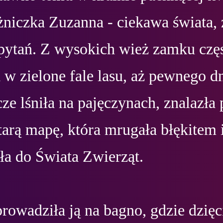
żniczka Zuzanna - ciekawa świata, 
pytań. Z wysokich wież zamku częs
 w zielone fale lasu, aż pewnego dn
cze lśniła na pajęczynach, znalazła 
arą mapę, która mrugała błękitem i
a do Świata Zwierząt.

owadziła ją na bagno, gdzie dzięci