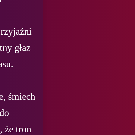
zyjaźni 
tny głaz 
su.

e, śmiech 
do 
 że tron 